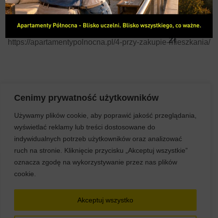
13
WIDOK 360
97.89
B
38
3
4 + AKO
W
900
>
2
m
KONTAKT
zł
https://apartamentypolnocna.pl/4-przy-zakupie-mieszkania/
Cenimy prywatność użytkowników
Używamy plików cookie, aby poprawić jakość przeglądania,
wyświetlać reklamy lub treści dostosowane do
indywidualnych potrzeb użytkowników oraz analizować
ruch na stronie. Kliknięcie przycisku „Akceptuj wszystkie”
oznacza zgodę na wykorzystywanie przez nas plików
cookie.
Akceptuj wszystko