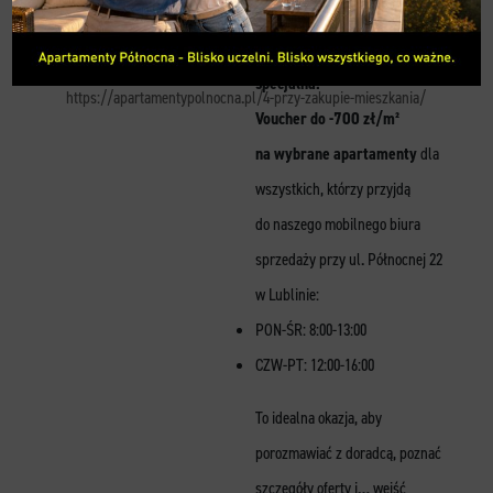
— elegancję, komfort i prestiż.
KONTAKT
Tylko teraz świąteczna oferta
specjalna!
https://apartamentypolnocna.pl/4-przy-zakupie-mieszkania/
Voucher do -700 zł/m²
na wybrane apartamenty
dla
wszystkich, którzy przyjdą
do naszego mobilnego biura
sprzedaży przy ul. Północnej 22
w Lublinie:
PON-ŚR: 8:00-13:00
CZW-PT: 12:00-16:00
To idealna okazja, aby
porozmawiać z doradcą, poznać
szczegóły oferty i… wejść