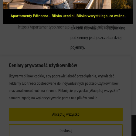
Parkowanie w centrum miasta
KONTAKT
stwarza nie lada problem, dzięki
https://apartamentypolnocna.pl/4-przy-zakupie-mieszkania/
takiemu rozwiązaniu nasz parking
podziemny jest jeszcze bardziej
pojemny.
Już niebawem w tym miejscu
Cenimy prywatność użytkowników
pojawią się windy, które na jednym
Używamy plików cookie, aby poprawić jakość przeglądania, wyświetlać
miejscu pozwolą na zaparkowanie
reklamy lub treści dostosowane do indywidualnych potrzeb użytkowników
oraz analizować ruch na stronie. Kliknięcie przycisku „Akceptuj wszystkie”
2 samochodów.
oznacza zgodę na wykorzystywanie przez nas plików cookie.
Akceptuj wszystko
© Copyright 2021 Apartus
Dostosuj
Prospekt informacyjny - etap I
Prospekt informacyjny - etap II