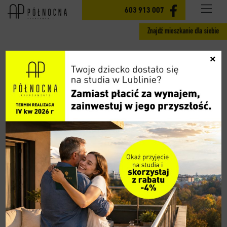
INWESTYCJA
603 913 007
Znajdź mieszkanie dla siebie
MIESZKANIA ETAP II
×
GOTOWE MIESZKANIA ETAP I
CENY
LOKALIZACJA
AKTUALNOŚCI
GALERIA
WIDOK 360