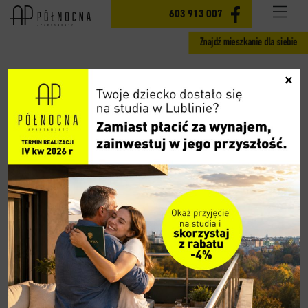
INWESTYCJA
603 913 007
Znajdź mieszkanie dla siebie
MIESZKANIA ETAP II
×
GOTOWE MIESZKANIA ETAP I
CENY
LOKALIZACJA
AKTUALNOŚCI
GALERIA
WIDOK 360