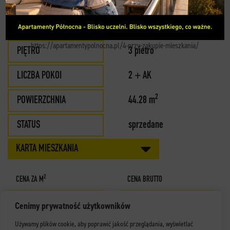
MIESZKANIE 39
KONTAKT
BUDYNEK
B
https://apartamentypolnocna.pl/4-przy-zakupie-mieszkania/
PIĘTRO
3 pietro
LICZBA POKOI
2 + AK
2
POWIERZCHNIA
44.28 m
STATUS
sprzedane
KARTA MIESZKANIA
2
CENA ZA M
CENA BRUTTO
Cenimy prywatność użytkowników
Używamy plików cookie, aby poprawić jakość przeglądania, wyświetlać