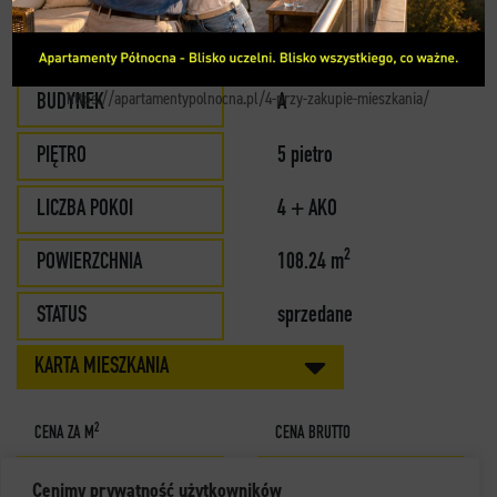
KONTAKT
MIESZKANIE 43
https://apartamentypolnocna.pl/4-przy-zakupie-mieszkania/
BUDYNEK
A
PIĘTRO
5 pietro
LICZBA POKOI
4 + AKO
2
POWIERZCHNIA
108.24 m
STATUS
sprzedane
KARTA MIESZKANIA
2
CENA ZA M
CENA BRUTTO
Cenimy prywatność użytkowników