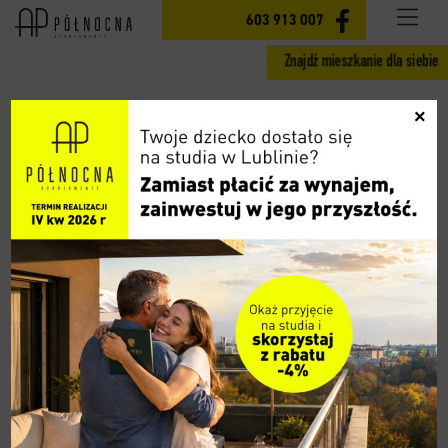
INWESTYCJA
603 913 007
Znajdź mieszkanie dla siebie
MIESZKANIA ETAP II
×
GOTOWE MIESZKANIA ETAP I
CENY
LOKALIZACJA
AKTUALNOŚCI
GALERIA
WIDOK 360