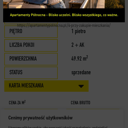
MIESZKANIE 7
KONTAKT
BUDYNEK
A
https://apartamentypolnocna.pl/4-przy-zakupie-mieszkania/
PIĘTRO
1 pietro
LICZBA POKOI
2 + AK
2
POWIERZCHNIA
49.92 m
STATUS
sprzedane
KARTA MIESZKANIA
2
CENA ZA M
CENA BRUTTO
Cenimy prywatność użytkowników
Używamy plików cookie, aby poprawić jakość przeglądania, wyświetlać