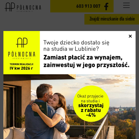
INWESTYCJA
603 913 007
Znajdź mieszkanie dla siebie
MIESZKANIA ETAP II
×
GOTOWE MIESZKANIA ETAP I
CENY
LOKALIZACJA
AKTUALNOŚCI
GALERIA
WIDOK 360