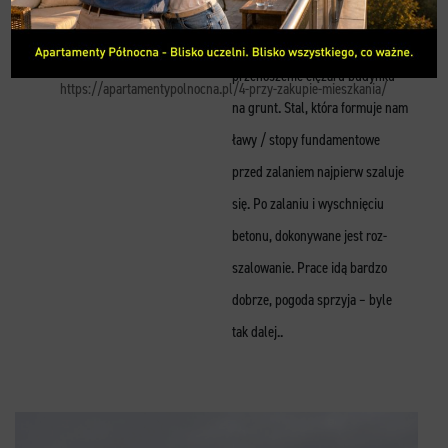
nasze budynki. Są to elementy
KONTAKT
konstrukcyjne, których celem jest
przenoszenie ciężaru budynku
https://apartamentypolnocna.pl/4-przy-zakupie-mieszkania/
na grunt. Stal, która formuje nam
ławy / stopy fundamentowe
przed zalaniem najpierw szaluje
się. Po zalaniu i wyschnięciu
betonu, dokonywane jest roz-
szalowanie. Prace idą bardzo
dobrze, pogoda sprzyja – byle
tak dalej..