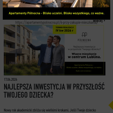
Z tej okazji mamy dla Was specjalny rabat -4% na zakup mieszkania
KONTAKT
w Apartamentach Północnych!
więcej >
https://apartamentypolnocna.pl/4-przy-zakupie-mieszkania/
17.06.2026
NAJLEPSZA INWESTYCJA W PRZYSZŁOŚĆ
TWOJEGO DZIECKA?
Nowy rok akademicki zbliża się wielkimi krokami. Jeśli Twoje dziecko