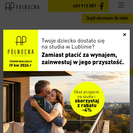
INWESTYCJA
603 913 007
Znajdź mieszkanie dla siebie
MIESZKANIA ETAP II
×
GOTOWE MIESZKANIA ETAP I
CENY
LOKALIZACJA
AKTUALNOŚCI
13.07.2026
GALERIA
– 4% PRZY ZAKUPIE MIESZKANIA
WIDOK 360
Twoje dziecko dostało się na studia w Lublinie? GRATULUJEMY!