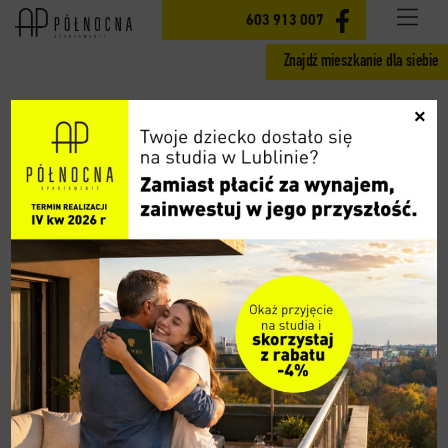
INWESTYCJA
603 913 007
Znajdź mieszkanie dla siebie
MIESZKANIA ETAP II
×
GOTOWE MIESZKANIA ETAP I
CENY
LOKALIZACJA
AKTUALNOŚCI
GALERIA
WIDOK 360