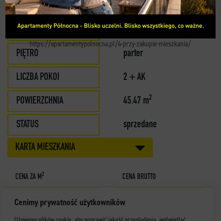
MIESZKANIE 9
KONTAKT
BUDYNEK
B
https://apartamentypolnocna.pl/4-przy-zakupie-mieszkania/
PIĘTRO
parter
LICZBA POKOI
2 + AK
2
POWIERZCHNIA
45.47 m
STATUS
sprzedane
KARTA MIESZKANIA
2
CENA ZA M
CENA BRUTTO
Cenimy prywatność użytkowników
Używamy plików cookie, aby poprawić jakość przeglądania, wyświetlać