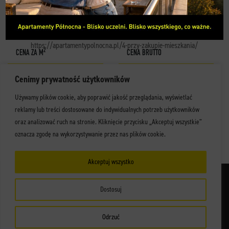
KONTAKT
KARTA MIESZKANIA
https://apartamentypolnocna.pl/4-przy-zakupie-mieszkania/
2
CENA ZA M
CENA BRUTTO
Cenimy prywatność użytkowników
Używamy plików cookie, aby poprawić jakość przeglądania, wyświetlać
PROSPEKT INFORMACYJNY - POBIERZ
reklamy lub treści dostosowane do indywidualnych potrzeb użytkowników
oraz analizować ruch na stronie. Kliknięcie przycisku „Akceptuj wszystkie”
UMÓW SIĘ NA SPOTKANIE
oznacza zgodę na wykorzystywanie przez nas plików cookie.
Akceptuj wszystko
© Copyright 2021 Apartus
Dostosuj
Prospekt informacyjny - etap I
Prospekt informacyjny - etap II
Polityka prywatności
Odrzuć
Projekt i realizacja
chillo-ad