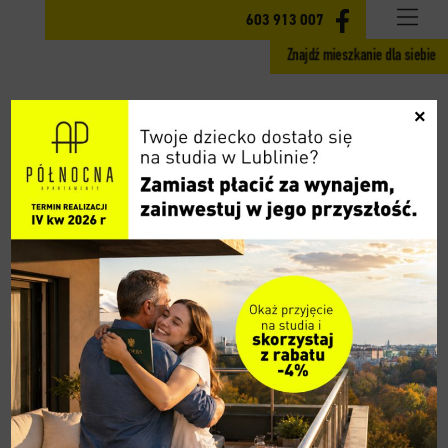
INWESTYCJA
603 913 007
Znajdź mieszkanie dla siebie
MIESZKANIA ETAP II
×
GOTOWE MIESZKANIA ETAP I
CENY
LOKALIZACJA
AKTUALNOŚCI
GALERIA
WIDOK 360