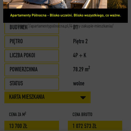
KONTAKT
MIESZKANIE M9
https://apartamentypolnocna.pl/4-przy-zakupie-mieszkania/
BUDYNEK
B1
PIĘTRO
Piętro 2
LICZBA POKOI
4P + K
2
POWIERZCHNIA
78.29 m
STATUS
wolne
KARTA MIESZKANIA
2
CENA ZA M
CENA BRUTTO
13 700 ZŁ
1 072 573 ZŁ