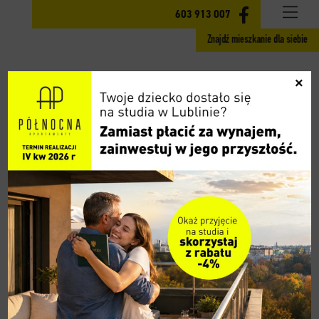
INWESTYCJA
603 913 007
Znajdź mieszkanie dla siebie
MIESZKANIA ETAP II
×
GOTOWE MIESZKANIA ETAP I
CENY
LOKALIZACJA
AKTUALNOŚCI
GALERIA
WIDOK 360