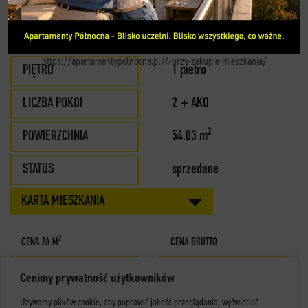
MIESZKANIE 11
KONTAKT
BUDYNEK
A
https://apartamentypolnocna.pl/4-przy-zakupie-mieszkania/
PIĘTRO
1 pietro
LICZBA POKOI
2 + AKO
2
POWIERZCHNIA
54.03 m
STATUS
sprzedane
KARTA MIESZKANIA
2
CENA ZA M
CENA BRUTTO
Cenimy prywatność użytkowników
Używamy plików cookie, aby poprawić jakość przeglądania, wyświetlać