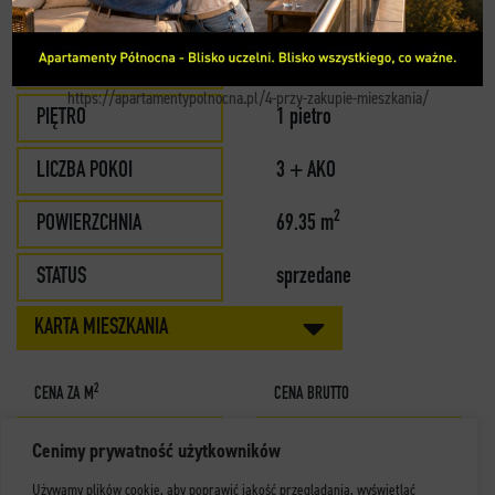
MIESZKANIE 8
KONTAKT
BUDYNEK
A
https://apartamentypolnocna.pl/4-przy-zakupie-mieszkania/
PIĘTRO
1 pietro
LICZBA POKOI
3 + AKO
2
POWIERZCHNIA
69.35 m
STATUS
sprzedane
KARTA MIESZKANIA
2
CENA ZA M
CENA BRUTTO
Cenimy prywatność użytkowników
Używamy plików cookie, aby poprawić jakość przeglądania, wyświetlać