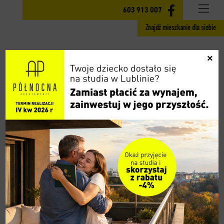
INWESTYCJA
603 913 007
Znajdź mieszkanie dla siebie
MIESZKANIA ETAP II
×
GOTOWE MIESZKANIA ETAP I
CENY
LOKALIZACJA
AKTUALNOŚCI
GALERIA
WIDOK 360